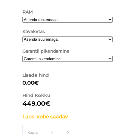
RAM
Kõvaketas
Garantii pikendamine
Lisade hind
0.00€
Hind Kokku
449.00€
Laos, kohe saadav
Lenovo
Kogus