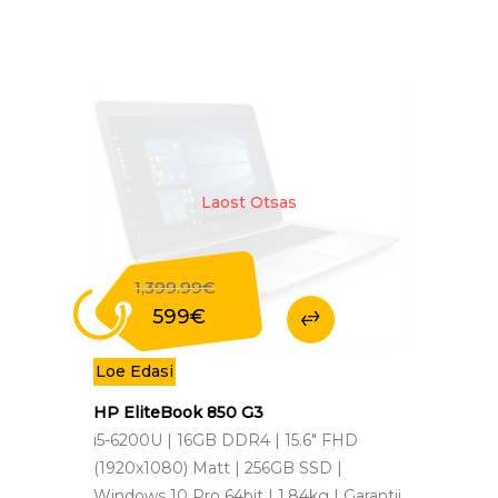
Laost Otsas
1,399.99
€
Original
599
€
price
Current
was:
price
Loe Edasi
1,399.99€.
is:
599€.
HP EliteBook 850 G3
i5-6200U | 16GB DDR4 | 15.6" FHD
(1920x1080) Matt | 256GB SSD |
Windows 10 Pro 64bit | 1.84kg | Garantii