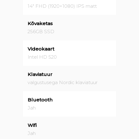
14" FHD (1920×1080) IPS matt
Kõvaketas
256GB SSD
Videokaart
Intel HD 520
Klaviatuur
valgustusega Nordic klaviatuur
Bluetooth
Jah
Wifi
Jah