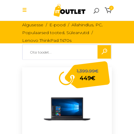
0
,
,
Algusesse
/
E-pood
/
Allahindlus
PC
,
Populaarsed tooted
Sülearvutid
/
Lenovo ThinkPad T470s
1,399.99
€
449
€
Original
price
Current
was:
price
1,399.99€.
is:
449€.