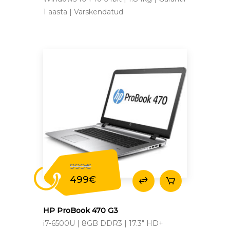
1 aasta | Värskendatud
999
€
Original
499
€
price
Current
was:
price
999€.
is:
HP ProBook 470 G3
499€.
i7-6500U | 8GB DDR3 | 17.3" HD+