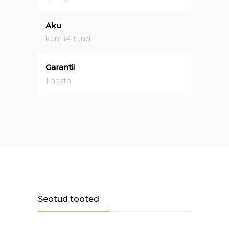
Aku
kuni 14 tundi
Garantii
1 aasta
Seotud tooted