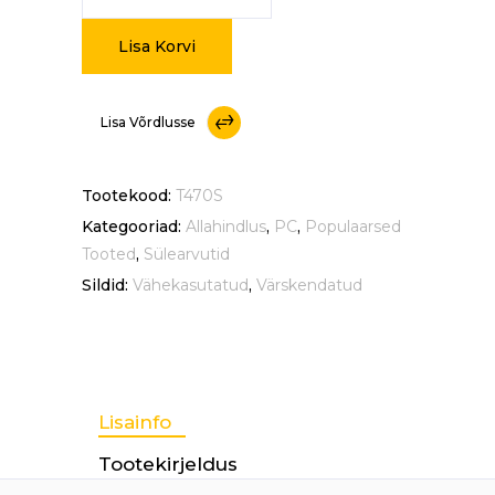
ThinkPad
Lisa Korvi
T470s
Lisa Võrdlusse
quantity
Tootekood:
T470S
Kategooriad:
Allahindlus
,
PC
,
Populaarsed
Tooted
,
Sülearvutid
Sildid:
Vähekasutatud
,
Värskendatud
Lisainfo
Tootekirjeldus