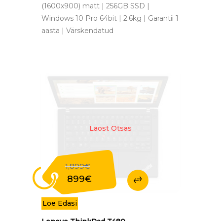
(1600x900) matt | 256GB SSD |
Windows 10 Pro 64bit | 2.6kg | Garantii 1
aasta | Värskendatud
Laost Otsas
1,899
€
Original
899
€
price
Current
was:
price
Loe Edasi
1,899€.
is:
899€.