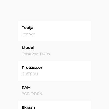
Tootja
Lenovo
Mudel
ThinkPad T470s
Protsessor
i5-6300U
RAM
8GB DDR4
Ekraan