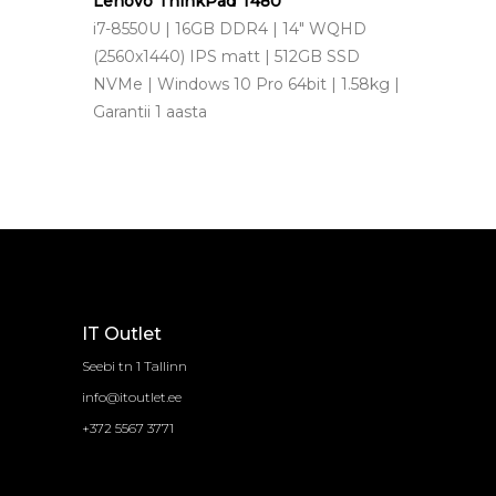
Lenovo ThinkPad T480
i7-8550U | 16GB DDR4 | 14" WQHD
(2560x1440) IPS matt | 512GB SSD
NVMe | Windows 10 Pro 64bit | 1.58kg |
Garantii 1 aasta
IT Outlet
Seebi tn 1 Tallinn
info@itoutlet.ee
+372 5567 3771