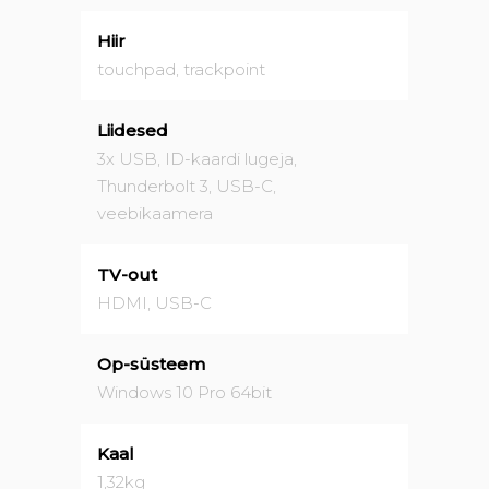
Hiir
touchpad, trackpoint
Liidesed
3x USB, ID-kaardi lugeja,
Thunderbolt 3, USB-C,
veebikaamera
TV-out
HDMI, USB-C
Op-süsteem
Windows 10 Pro 64bit
Kaal
1,32kg