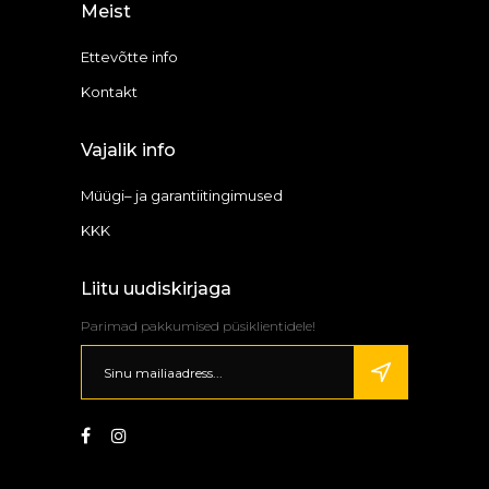
Meist
Ettevõtte info
Kontakt
Vajalik info
Müügi– ja garantiitingimused
KKK
Liitu uudiskirjaga
Parimad pakkumised püsiklientidele!